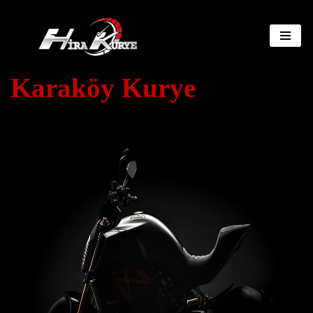
İçeriğe
geç
Karaköy Kurye