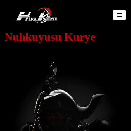
İçeriğe
geç
Nuhkuyusu Kurye