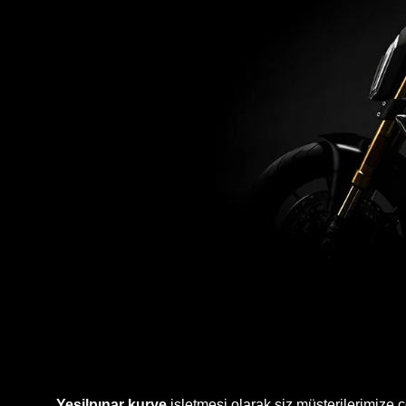
Yeşilpınar kurye
işletmesi olarak siz müşterilerimize 