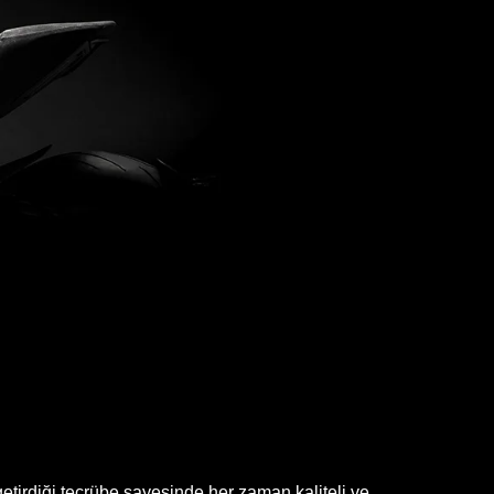
etirdiği tecrübe sayesinde her zaman kaliteli ve