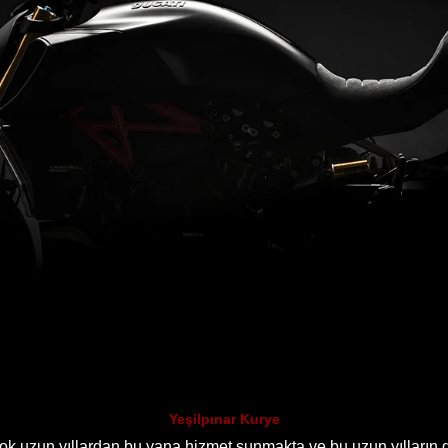
Yeşilpınar Kurye
çok uzun yıllardan bu yana hizmet sunmakta ve bu uzun yılların g