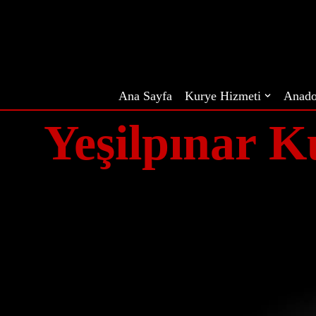
İçeriğe
geç
Ana Sayfa
Kurye Hizmeti
Anado
Yeşilpınar K