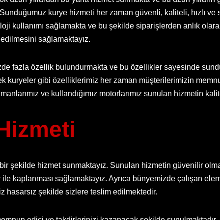
unduğumuz kurye hizmeti her zaman güvenli, kaliteli, hızlı ve s
i kullanımı sağlamakta ve bu şekilde siparişlerden anlık ola
 edilmesini sağlamaktayız.
de fazla özellik bulundurmakta ve bu özellikler sayesinde sund
edek kuryeler gibi özelliklerimiz her zaman müşterilerimizin memn
anlarımız ve kullandığımız motorlarımız sunulan hizmetin kalites
Hizmeti
bir şekilde hizmet sunmaktayız. Sunulan hizmetin güvenilir olmas
 ile kaplanması sağlamaktayız. Ayrıca bünyemizde çalışan eleman
z hasarsız şekilde sizlere teslim edilmektedir.
mnun edici ve takdirlerinizi kazanacak şekilde sunulmaktadır. 