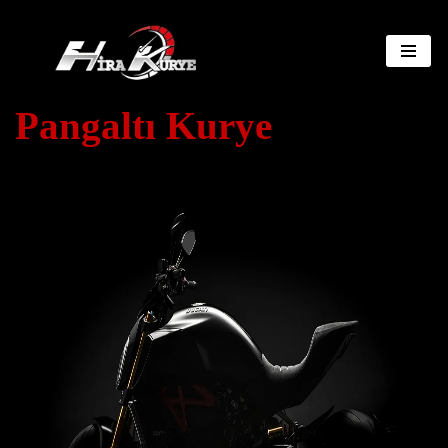
İçeriğe
geç
Pangaltı Kurye