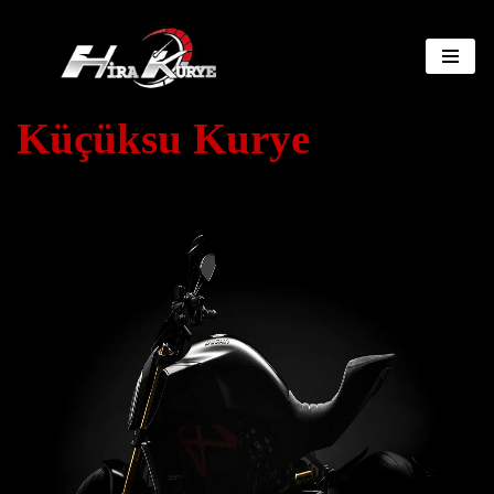
İçeriğe
geç
Küçüksu Kurye