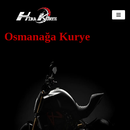
İçeriğe
geç
Osmanağa Kurye